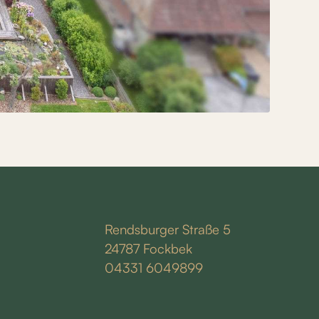
Rendsburger Straße 5
24787 Fockbek
04331 6049899